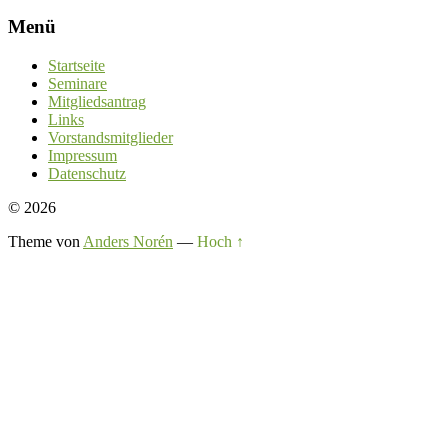
Menü
Startseite
Seminare
Mitgliedsantrag
Links
Vorstandsmitglieder
Impressum
Datenschutz
© 2026
Theme von
Anders Norén
—
Hoch ↑